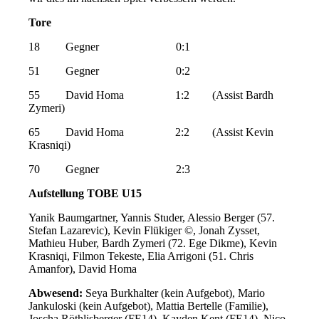
Tore
18 Gegner 0:1
51 Gegner 0:2
55 David Homa 1:2 (Assist Bardh
Zymeri)
65 David Homa 2:2 (Assist Kevin
Krasniqi)
70 Gegner 2:3
Aufstellung TOBE U15
Yanik Baumgartner, Yannis Studer, Alessio Berger (57.
Stefan Lazarevic), Kevin Flükiger ©, Jonah Zysset,
Mathieu Huber, Bardh Zymeri (72. Ege Dikme), Kevin
Krasniqi, Filmon Tekeste, Elia Arrigoni (51. Chris
Amanfor), David Homa
Abwesend:
Seya Burkhalter (kein Aufgebot), Mario
Jankuloski (kein Aufgebot), Mattia Bertelle (Familie),
Joscha Röthlisberger (FE14), Kayden Kent (FE14), Nico