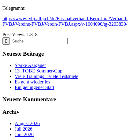
Telegramm:
https://www.fvbj-afbj.ch/de/Fussballverband-Bern-Jura/Verband-
FVBJ/Vereine-FVBJ/Verein-FVBJ.aspx/v-1004090/tg-3203830/
Post Views:
1.818
Neueste Beiträge
Starke Aargauer
13. TOBE Sommer-Cup
Viele Trainings – viele Testspiele
Es geht wieder los
Ein gelungener Start
Neueste Kommentare
Archiv
August 2026
Juli 2026
Juni 2026