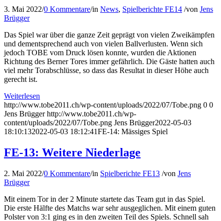
3. Mai 2022
/
0 Kommentare
/
in
News
,
Spielberichte FE14
/
von
Jens
Brügger
Das Spiel war über die ganze Zeit geprägt von vielen Zweikämpfen
und dementsprechend auch von vielen Ballverlusten. Wenn sich
jedoch TOBE vom Druck lösen konnte, wurden die Aktionen
Richtung des Berner Tores immer gefährlich. Die Gäste hatten auch
viel mehr Torabschlüsse, so dass das Resultat in dieser Höhe auch
gerecht ist.
Weiterlesen
http://www.tobe2011.ch/wp-content/uploads/2022/07/Tobe.png
0
0
Jens Brügger
http://www.tobe2011.ch/wp-
content/uploads/2022/07/Tobe.png
Jens Brügger
2022-05-03
18:10:13
2022-05-03 18:12:41
FE-14: Mässiges Spiel
FE-13: Weitere Niederlage
2. Mai 2022
/
0 Kommentare
/
in
Spielberichte FE13
/
von
Jens
Brügger
Mit einem Tor in der 2 Minute startete das Team gut in das Spiel.
Die erste Hälfte des Matchs war sehr ausgeglichen. Mit einem guten
Polster von 3:1 ging es in den zweiten Teil des Spiels. Schnell sah