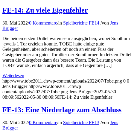
FE-14: Zu viele Eigenfehler
30. Mai 2022
/
0 Kommentare
/
in
Spielberichte FE14
/
von
Jens
Brügger
Die beiden ersten Drittel waren sehr ausgeglichen, wobei Solothurn
jeweils 1 Tor erzielen konnte. TOBE hatte einige gute
Gelegenheiten, aber scheiterten oft noch an einem Fuss der
Gastgeber oder am guten Torhüter der Solothurner. Im letzten Drittel
waren die Gastgeber dann das bessere Team. Die Leistung von
TOBE war ok, einfach ärgerlich, dass alle Gegentore […]
Weiterlesen
http://www.tobe2011.ch/wp-content/uploads/2022/07/Tobe.png
0
0
Jens Brügger
http://www.tobe2011.ch/wp-
content/uploads/2022/07/Tobe.png
Jens Brügger
2022-05-30
08:09:56
2022-05-30 08:09:56
FE-14: Zu viele Eigenfehler
FE-13: Eine Niederlage zum Abschluss
30. Mai 2022
/
0 Kommentare
/
in
Spielberichte FE13
/
von
Jens
Brügger