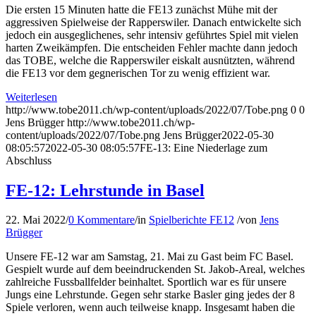
Die ersten 15 Minuten hatte die FE13 zunächst Mühe mit der
aggressiven Spielweise der Rapperswiler. Danach entwickelte sich
jedoch ein ausgeglichenes, sehr intensiv geführtes Spiel mit vielen
harten Zweikämpfen. Die entscheiden Fehler machte dann jedoch
das TOBE, welche die Rapperswiler eiskalt ausnützten, während
die FE13 vor dem gegnerischen Tor zu wenig effizient war.
Weiterlesen
http://www.tobe2011.ch/wp-content/uploads/2022/07/Tobe.png
0
0
Jens Brügger
http://www.tobe2011.ch/wp-
content/uploads/2022/07/Tobe.png
Jens Brügger
2022-05-30
08:05:57
2022-05-30 08:05:57
FE-13: Eine Niederlage zum
Abschluss
FE-12: Lehrstunde in Basel
22. Mai 2022
/
0 Kommentare
/
in
Spielberichte FE12
/
von
Jens
Brügger
Unsere FE-12 war am Samstag, 21. Mai zu Gast beim FC Basel.
Gespielt wurde auf dem beeindruckenden St. Jakob-Areal, welches
zahlreiche Fussballfelder beinhaltet. Sportlich war es für unsere
Jungs eine Lehrstunde. Gegen sehr starke Basler ging jedes der 8
Spiele verloren, wenn auch teilweise knapp. Insgesamt haben die