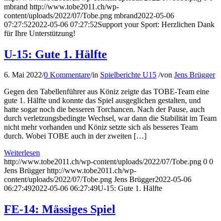
mbrand
http://www.tobe2011.ch/wp-
content/uploads/2022/07/Tobe.png
mbrand
2022-05-06
07:27:52
2022-05-06 07:27:52
Support your Sport: Herzlichen Dank
für Ihre Unterstützung!
U-15: Gute 1. Hälfte
6. Mai 2022
/
0 Kommentare
/
in
Spielberichte U15
/
von
Jens Brügger
Gegen den Tabellenführer aus Köniz zeigte das TOBE-Team eine
gute 1. Hälfte und konnte das Spiel ausgeglichen gestalten, und
hatte sogar noch die besseren Torchancen. Nach der Pause, auch
durch verletzungsbedingte Wechsel, war dann die Stabilität im Team
nicht mehr vorhanden und Köniz setzte sich als besseres Team
durch. Wobei TOBE auch in der zweiten […]
Weiterlesen
http://www.tobe2011.ch/wp-content/uploads/2022/07/Tobe.png
0
0
Jens Brügger
http://www.tobe2011.ch/wp-
content/uploads/2022/07/Tobe.png
Jens Brügger
2022-05-06
06:27:49
2022-05-06 06:27:49
U-15: Gute 1. Hälfte
FE-14: Mässiges Spiel