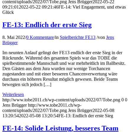
content/uploads/2022/07/Tobe.png
Jens Brügger
2022-05-22
09:21:01
2022-05-22 09:21:46
FE-14: Viel Engagement, und etwas
Glück
FE-13: Endlich der erste Sieg
8. Mai 2022
/
0 Kommentare
/
in
Spielberichte FE13
/
von
Jens
Brügger
Im neunten Anlauf gelingt der FE13 endlich der erste Sieg in der
Rückrunde. Während des gesamten Spiels war das TOBE die
spielbestimmende Mannschaft und war mehrheitlich im Ballbesitz.
Den Gästen aus dem Jura wurden nur wenige Torchancen
zugestanden und mit einer besseren Chancenverwertung wäre
durchaus ein höheres Resultat möglich gewesen. Beide Teams
bewegten sich jedoch […]
Weiterlesen
http://www.tobe2011.ch/wp-content/uploads/2022/07/Tobe.png
0
0
Jens Brügger
http://www.tobe2011.ch/wp-
content/uploads/2022/07/Tobe.png
Jens Brügger
2022-05-08
13:20:54
2022-05-08 13:20:54
FE-13: Endlich der erste Sieg
FE-14: Solide Leistung, besseres Team