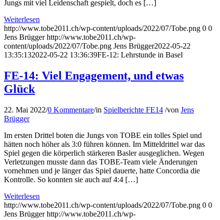
Jungs mit viel Leidenschaft gespielt, doch es […]
Weiterlesen
http://www.tobe2011.ch/wp-content/uploads/2022/07/Tobe.png
0
0
Jens Brügger
http://www.tobe2011.ch/wp-
content/uploads/2022/07/Tobe.png
Jens Brügger
2022-05-22
13:35:13
2022-05-22 13:36:39
FE-12: Lehrstunde in Basel
FE-14: Viel Engagement, und etwas
Glück
22. Mai 2022
/
0 Kommentare
/
in
Spielberichte FE14
/
von
Jens
Brügger
Im ersten Drittel boten die Jungs von TOBE ein tolles Spiel und
hätten noch höher als 3:0 führen können. Im Mitteldrittel war das
Spiel gegen die körperlich stärkeren Basler ausgeglichen. Wegen
Verletzungen musste dann das TOBE-Team viele Änderungen
vornehmen und je länger das Spiel dauerte, hatte Concordia die
Kontrolle. So konnten sie auch auf 4:4 […]
Weiterlesen
http://www.tobe2011.ch/wp-content/uploads/2022/07/Tobe.png
0
0
Jens Brügger
http://www.tobe2011.ch/wp-