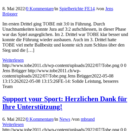
8. Mai 2022
/
0 Kommentare
/
in
Spielberichte FE14
/
von
Jens
Brügger
Im ersten Drittel ging TOBE mit 3:0 in Führung. Durch
Unachtsamkeiten konnte Jura auf 3:2 aufschliessen, in dieser Phase
war das Spiel ausgeglichen. Im 2. Drittel war TOBE klar besser und
konnte die Führung wieder ausbauen. Auch im 3. Drittel hatte
TOBE viel mehr Ballbesitz und konnte sich zum Schluss über den
Sieg und die […]
Weiterlesen
http://www.tobe2011.ch/wp-content/uploads/2022/07/Tobe.png
0
0
Jens Brügger
http://www.tobe2011.ch/wp-
content/uploads/2022/07/Tobe.png
Jens Brügger
2022-05-08
13:15:26
2022-05-08 13:15:26
FE-14: Solide Leistung, besseres
Team
Support your Sport: Herzlichen Dank für
Ihre Unterstützung!
6. Mai 2022
/
0 Kommentare
/
in
News
/
von
mbrand
Weiterlesen
http://www.tobe2011.ch/wp-content/uploads/2022/07/Tobe.png
0
0