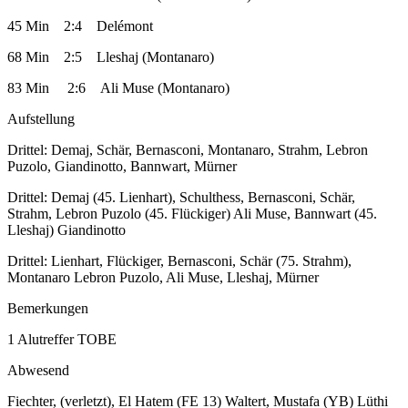
45
Min
2
:
4
Delémont
68
Min
2
:
5
Lleshaj (Montanaro)
83 Min 2:6 Ali Muse (Montanaro)
Aufstellung
Drittel
:
Demaj
,
Schär
,
Bernasconi
,
Montanaro
,
Strahm,
Lebron
Puzolo
,
Giandinotto
,
Bannwart,
Mürner
Drittel
:
Demaj (45.
Lienhart
)
,
Schulthess
, Bernasconi
,
Schär
,
Strahm, Lebron
Puzolo
(45. Flückiger)
Ali Muse
,
Bannwart (45.
Lleshaj)
Giandinotto
Drittel
:
Lienhart
,
Flückiger,
Bernasconi
,
Schär
(75.
Strahm
)
,
Montanaro Lebron
Puzolo
,
Ali Muse
,
Lleshaj,
Mürner
Bemerkungen
1 Alutreffer TOBE
Abwesend
Fiechter, (verletzt), El Hatem (FE 13) Waltert, Mustafa (YB) Lüthi