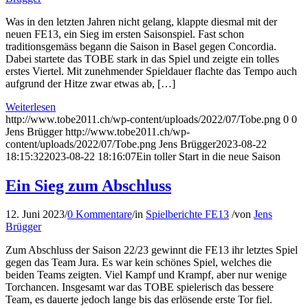
Was in den letzten Jahren nicht gelang, klappte diesmal mit der
neuen FE13, ein Sieg im ersten Saisonspiel. Fast schon
traditionsgemäss begann die Saison in Basel gegen Concordia.
Dabei startete das TOBE stark in das Spiel und zeigte ein tolles
erstes Viertel. Mit zunehmender Spieldauer flachte das Tempo auch
aufgrund der Hitze zwar etwas ab, […]
Weiterlesen
http://www.tobe2011.ch/wp-content/uploads/2022/07/Tobe.png
0
0
Jens Brügger
http://www.tobe2011.ch/wp-
content/uploads/2022/07/Tobe.png
Jens Brügger
2023-08-22
18:15:32
2023-08-22 18:16:07
Ein toller Start in die neue Saison
Ein Sieg zum Abschluss
12. Juni 2023
/
0 Kommentare
/
in
Spielberichte FE13
/
von
Jens
Brügger
Zum Abschluss der Saison 22/23 gewinnt die FE13 ihr letztes Spiel
gegen das Team Jura. Es war kein schönes Spiel, welches die
beiden Teams zeigten. Viel Kampf und Krampf, aber nur wenige
Torchancen. Insgesamt war das TOBE spielerisch das bessere
Team, es dauerte jedoch lange bis das erlösende erste Tor fiel.