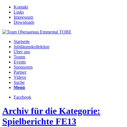
Kontakt
Links
Impressum
Downloads
Startseite
Jubiläumskollektion
Über uns
Teams
Events
Sponsoren
Partner
Videos
Suche
Menü
Facebook
Archiv für die Kategorie:
Spielberichte FE13