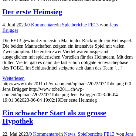
Der erste Heimsieg
4. Juni 2023
/
0 Kommentare
/
in
Spielberichte FE13
/
von
Jens
Brügger
Die FE13 gewinnt zum ersten Mal in der Rückrunde ein Heimspiel.
Die beiden Mannschaften zeigten ein intensives Spiel mit vielen
Zweikämpfen. Die ersten zwei Viertel waren insgesamt
ausgeglichen mit spielerischen Vorteilen für das Heimteam. Mit dem
dritten Viertel gab es dann die fast schon obligate Schwächephase
des TOBE. Im Schlussdrittel steigerte sich dann das Team […]
Weiterlesen
http://www.tobe2011.ch/wp-content/uploads/2022/07/Tobe.png
0
0
Jens Brügger
http://www.tobe2011.ch/wp-
content/uploads/2022/07/Tobe.png
Jens Brügger
2023-06-04
19:01:36
2023-06-04 19:02:19
Der erste Heimsieg
Ein schwacher Start als zu grosse
Hypothek
22. Mai 2023
/
0 Kommentare
/
in
News
,
Spielberichte FE13
/
von
Jens