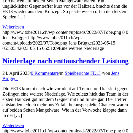
Torchancen auf beiden Seiten Mangelware waren. Ein
unglücklicher Gegentreffer kurz vor der Halbzeit, brachte dann die
FE13 wieder aus dem Konzept. So passte wie so oft in den letzten
Spielen […]
Weiterlesen
http://www.tobe2011.ch/wp-content/uploads/2022/07/Tobe.png
0
0
Jens Brügger
http://www.tobe2011.ch/wp-
content/uploads/2022/07/Tobe.png
Jens Brügger
2023-05-15
05:50:34
2023-05-15 05:51:09
Eine weitere Niederlage
Niederlage nach enttäuschender Leistung
24. April 2023
/
0 Kommentare
/
in
Spielberichte FE13
/
von
Jens
Brügger
Die FE13 kommt nach wie vor nicht auf Touren und kassiert gegen
Zofingen eine weitere Niederlage. Wie zuletzt hielt das Team in der
ersten Halbzeit gut mit dem Gegner mit und führte gar. Die Treffer
entstanden jedoch mehr aus Zufall, herausgespielte Chancen waren
auf beiden Seiten Mangelware. Wie in der Vorwoche klappte dann
in der […]
Weiterlesen
http://www.tobe2011.ch/wp-content/uploads/2022/07/Tobe.png
0
0