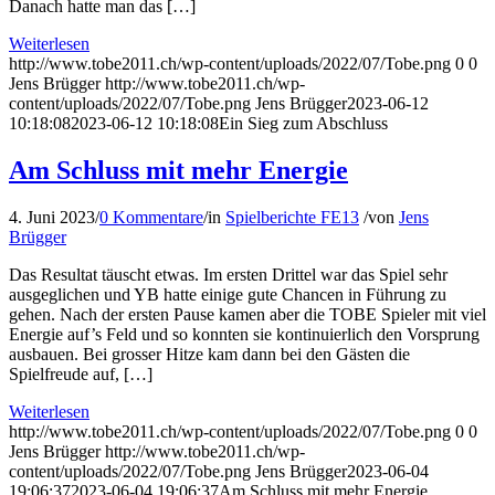
Danach hatte man das […]
Weiterlesen
http://www.tobe2011.ch/wp-content/uploads/2022/07/Tobe.png
0
0
Jens Brügger
http://www.tobe2011.ch/wp-
content/uploads/2022/07/Tobe.png
Jens Brügger
2023-06-12
10:18:08
2023-06-12 10:18:08
Ein Sieg zum Abschluss
Am Schluss mit mehr Energie
4. Juni 2023
/
0 Kommentare
/
in
Spielberichte FE13
/
von
Jens
Brügger
Das Resultat täuscht etwas. Im ersten Drittel war das Spiel sehr
ausgeglichen und YB hatte einige gute Chancen in Führung zu
gehen. Nach der ersten Pause kamen aber die TOBE Spieler mit viel
Energie auf’s Feld und so konnten sie kontinuierlich den Vorsprung
ausbauen. Bei grosser Hitze kam dann bei den Gästen die
Spielfreude auf, […]
Weiterlesen
http://www.tobe2011.ch/wp-content/uploads/2022/07/Tobe.png
0
0
Jens Brügger
http://www.tobe2011.ch/wp-
content/uploads/2022/07/Tobe.png
Jens Brügger
2023-06-04
19:06:37
2023-06-04 19:06:37
Am Schluss mit mehr Energie