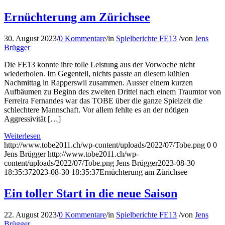
Ernüchterung am Zürichsee
30. August 2023
/
0 Kommentare
/
in
Spielberichte FE13
/
von
Jens
Brügger
Die FE13 konnte ihre tolle Leistung aus der Vorwoche nicht
wiederholen. Im Gegenteil, nichts passte an diesem kühlen
Nachmittag in Rapperswil zusammen. Ausser einem kurzen
Aufbäumen zu Beginn des zweiten Drittel nach einem Traumtor von
Ferreira Fernandes war das TOBE über die ganze Spielzeit die
schlechtere Mannschaft. Vor allem fehlte es an der nötigen
Aggressivität […]
Weiterlesen
http://www.tobe2011.ch/wp-content/uploads/2022/07/Tobe.png
0
0
Jens Brügger
http://www.tobe2011.ch/wp-
content/uploads/2022/07/Tobe.png
Jens Brügger
2023-08-30
18:35:37
2023-08-30 18:35:37
Ernüchterung am Zürichsee
Ein toller Start in die neue Saison
22. August 2023
/
0 Kommentare
/
in
Spielberichte FE13
/
von
Jens
Brügger