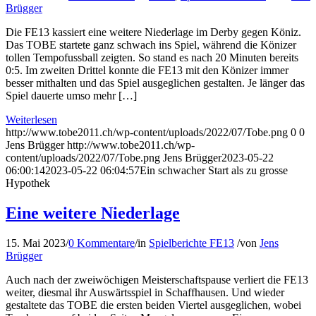
Brügger
Die FE13 kassiert eine weitere Niederlage im Derby gegen Köniz.
Das TOBE startete ganz schwach ins Spiel, während die Könizer
tollen Tempofussball zeigten. So stand es nach 20 Minuten bereits
0:5. Im zweiten Drittel konnte die FE13 mit den Könizer immer
besser mithalten und das Spiel ausgeglichen gestalten. Je länger das
Spiel dauerte umso mehr […]
Weiterlesen
http://www.tobe2011.ch/wp-content/uploads/2022/07/Tobe.png
0
0
Jens Brügger
http://www.tobe2011.ch/wp-
content/uploads/2022/07/Tobe.png
Jens Brügger
2023-05-22
06:00:14
2023-05-22 06:04:57
Ein schwacher Start als zu grosse
Hypothek
Eine weitere Niederlage
15. Mai 2023
/
0 Kommentare
/
in
Spielberichte FE13
/
von
Jens
Brügger
Auch nach der zweiwöchigen Meisterschaftspause verliert die FE13
weiter, diesmal ihr Auswärtsspiel in Schaffhausen. Und wieder
gestaltete das TOBE die ersten beiden Viertel ausgeglichen, wobei