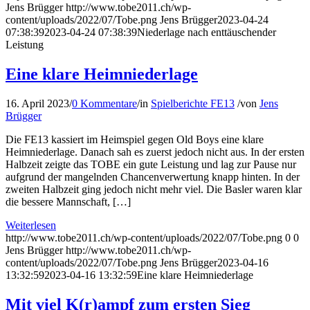
Jens Brügger
http://www.tobe2011.ch/wp-
content/uploads/2022/07/Tobe.png
Jens Brügger
2023-04-24
07:38:39
2023-04-24 07:38:39
Niederlage nach enttäuschender
Leistung
Eine klare Heimniederlage
16. April 2023
/
0 Kommentare
/
in
Spielberichte FE13
/
von
Jens
Brügger
Die FE13 kassiert im Heimspiel gegen Old Boys eine klare
Heimniederlage. Danach sah es zuerst jedoch nicht aus. In der ersten
Halbzeit zeigte das TOBE ein gute Leistung und lag zur Pause nur
aufgrund der mangelnden Chancenverwertung knapp hinten. In der
zweiten Halbzeit ging jedoch nicht mehr viel. Die Basler waren klar
die bessere Mannschaft, […]
Weiterlesen
http://www.tobe2011.ch/wp-content/uploads/2022/07/Tobe.png
0
0
Jens Brügger
http://www.tobe2011.ch/wp-
content/uploads/2022/07/Tobe.png
Jens Brügger
2023-04-16
13:32:59
2023-04-16 13:32:59
Eine klare Heimniederlage
Mit viel K(r)ampf zum ersten Sieg