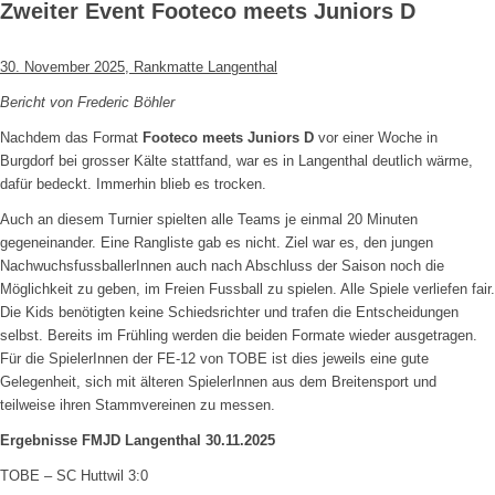
Zweiter Event Footeco meets Juniors D
30. November 2025, Rankmatte Langenthal
Bericht von Frederic Böhler
Nachdem das Format
Footeco meets Juniors D
vor einer Woche in
Burgdorf bei grosser Kälte stattfand, war es in Langenthal deutlich wärme,
dafür bedeckt. Immerhin blieb es trocken.
Auch an diesem Turnier spielten alle Teams je einmal 20 Minuten
gegeneinander. Eine Rangliste gab es nicht. Ziel war es, den jungen
NachwuchsfussballerInnen auch nach Abschluss der Saison noch die
Möglichkeit zu geben, im Freien Fussball zu spielen. Alle Spiele verliefen fair.
Die Kids benötigten keine Schiedsrichter und trafen die Entscheidungen
selbst. Bereits im Frühling werden die beiden Formate wieder ausgetragen.
Für die SpielerInnen der FE-12 von TOBE ist dies jeweils eine gute
Gelegenheit, sich mit älteren SpielerInnen aus dem Breitensport und
teilweise ihren Stammvereinen zu messen.
Ergebnisse FMJD Langenthal 30.11.2025
TOBE – SC Huttwil 3:0