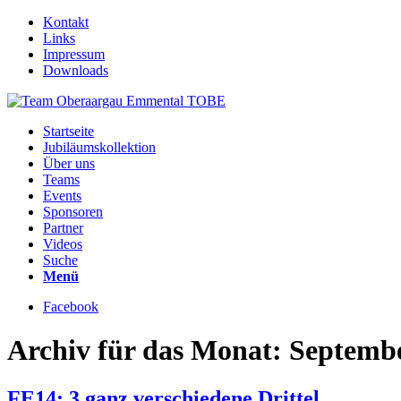
Kontakt
Links
Impressum
Downloads
Startseite
Jubiläumskollektion
Über uns
Teams
Events
Sponsoren
Partner
Videos
Suche
Menü
Facebook
Archiv für das Monat: Septembe
FE14: 3 ganz verschiedene Drittel