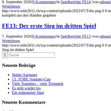
8. September 2020
/
0 Kommentare
/
in
Spielberichte FE14
/
von
mbran
Weiterlesen
http://www.tobe2011.ch/wp-content/uploads/2022/07/Tobe.png
0
0
m
komplett aus den Händen gegeben
FE13: Der erste Sieg im dritten Spiel
7. September 2020
/
0 Kommentare
/
in
Spielberichte FE13
/
von
mbran
Weiterlesen
http://www.tobe2011.ch/wp-content/uploads/2022/07/Tobe.png
0
0
m
Sieg im dritten Spiel
Neueste Beiträge
Starke Aargauer
13. TOBE Sommer-Cup
Viele Trainings – viele Testspiele
Es geht wieder los
Ein gelungener Start
Neueste Kommentare