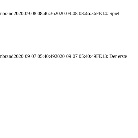
mbrand
2020-09-08 08:46:36
2020-09-08 08:46:36
FE14: Spiel
mbrand
2020-09-07 05:40:49
2020-09-07 05:40:49
FE13: Der erste