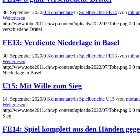
30. September 2020
/
0 Kommentare
/
in
Spielberichte FE14
/
von
mbra
Weiterlesen
http://www.tobe2011.ch/wp-content/uploads/2022/07/Tobe.png
0
0
m
verschiedene Drittel
FE13: Verdiente Niederlage in Basel
30. September 2020
/
0 Kommentare
/
in
Spielberichte FE13
/
von
mbra
Weiterlesen
http://www.tobe2011.ch/wp-content/uploads/2022/07/Tobe.png
0
0
m
Niederlage in Basel
U15: Mit Wille zum Sieg
14. September 2020
/
0 Kommentare
/
in
Spielberichte U15
/
von
mbran
Weiterlesen
http://www.tobe2011.ch/wp-content/uploads/2022/07/Tobe.png
0
0
m
Sieg
FE14: Spiel komplett aus den Händen geg