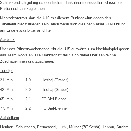
Schlussendlich gelang es den Bielern dank ihrer individuellen Klasse, die
Partie noch auszugleichen.
Nichtsdestotrotz darf die U15 mit diesem Punktgewinn gegen den
Tabellenführer zufrieden sein, auch wenn sich dies nach einer 2:0-Führung
am Ende etwas bitter anfühlte.
Ausblick
Über das Pfingstwochenende tritt die U15 auswärts zum Nachholspiel gegen
das Team Köniz an. Die Mannschaft freut sich dabei über zahlreiche
Zuschauerinnen und Zuschauer.
Torfolge
21. Min. 1:0 Lleshaj (Graber)
42. Min. 2:0 Lleshaj (Graber)
65. Min. 2:1 FC Biel-Bienne
77. Min. 2:2 FC Biel-Bienne
Aufstellung
Lienhart, Schulthess, Bernasconi, Lüthi, Mürner (70’ Schär), Lebron, Strahm