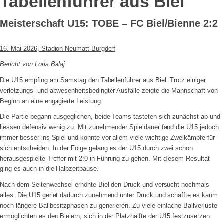
Tabellenführer aus Biel
Meisterschaft U15: TOBE – FC Biel/Bienne 2:2
16. Mai 2026, Stadion Neumatt Burgdorf
Bericht von Loris Balaj
Die U15 empfing am Samstag den Tabellenführer aus Biel. Trotz einiger
verletzungs- und abwesenheitsbedingter Ausfälle zeigte die Mannschaft von
Beginn an eine engagierte Leistung.
Die Partie begann ausgeglichen, beide Teams tasteten sich zunächst ab und
liessen defensiv wenig zu. Mit zunehmender Spieldauer fand die U15 jedoch
immer besser ins Spiel und konnte vor allem viele wichtige Zweikämpfe für
sich entscheiden. In der Folge gelang es der U15 durch zwei schön
herausgespielte Treffer mit 2:0 in Führung zu gehen. Mit diesem Resultat
ging es auch in die Halbzeitpause.
Nach dem Seitenwechsel erhöhte Biel den Druck und versucht nochmals
alles. Die U15 geriet dadurch zunehmend unter Druck und schaffte es kaum
noch längere Ballbesitzphasen zu generieren. Zu viele einfache Ballverluste
ermöglichten es den Bielern, sich in der Platzhälfte der U15 festzusetzen.