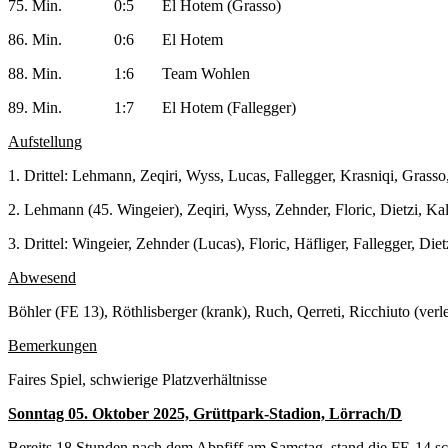
75. Min. 0:5 El Hotem (Grasso)
86. Min. 0:6 El Hotem
88. Min. 1:6 Team Wohlen
89. Min. 1:7 El Hotem (Fallegger)
Aufstellung
1. Drittel: Lehmann, Zeqiri, Wyss, Lucas, Fallegger, Krasniqi, Grass
2. Lehmann (45. Wingeier), Zeqiri, Wyss, Zehnder, Floric, Dietzi, K
3. Drittel: Wingeier, Zehnder (Lucas), Floric, Häfliger, Fallegger, Die
Abwesend
Böhler (FE 13), Röthlisberger (krank), Ruch, Qerreti, Ricchiuto (verle
Bemerkungen
Faires Spiel, schwierige Platzverhältnisse
Sonntag 05. Oktober 2025, Grüttpark-Stadion, Lörrach/D
Bereits 18 Stunden nach dem Abpfiff am Samstag, stand die FE-14 s