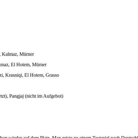
o, Kalmaz, Mürner
almaz, El Hotem, Mürner
tzi, Krasniqi, El Hotem, Grasso
tzt), Pangjaj (nicht im Aufgebot)
chon wieder auf dem Platz. Man reiste zu einem Testspiel nach Deut