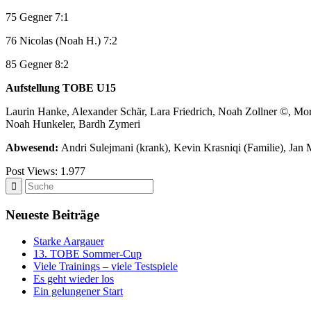
75 Gegner 7:1
76 Nicolas (Noah H.) 7:2
85 Gegner 8:2
Aufstellung TOBE U15
Laurin Hanke, Alexander Schär, Lara Friedrich, Noah Zollner ©, Mori
Noah Hunkeler, Bardh Zymeri
Abwesend:
Andri Sulejmani (krank), Kevin Krasniqi (Familie), Jan 
Post Views:
1.977
Neueste Beiträge
Starke Aargauer
13. TOBE Sommer-Cup
Viele Trainings – viele Testspiele
Es geht wieder los
Ein gelungener Start