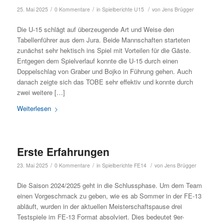
/
/
/
25. Mai 2025
0 Kommentare
in
Spielberichte U15
von
Jens Brügger
Die U-15 schlägt auf überzeugende Art und Weise den
Tabellenführer aus dem Jura. Beide Mannschaften starteten
zunächst sehr hektisch ins Spiel mit Vorteilen für die Gäste.
Entgegen dem Spielverlauf konnte die U-15 durch einen
Doppelschlag von Graber und Bojko in Führung gehen. Auch
danach zeigte sich das TOBE sehr effektiv und konnte durch
zwei weitere […]
Weiterlesen
Erste Erfahrungen
/
/
/
23. Mai 2025
0 Kommentare
in
Spielberichte FE14
von
Jens Brügger
Die Saison 2024/2025 geht in die Schlussphase. Um dem Team
einen Vorgeschmack zu geben, wie es ab Sommer in der FE-13
abläuft, wurden in der aktuellen Meisterschaftspause drei
Testspiele im FE-13 Format absolviert. Dies bedeutet 9er-