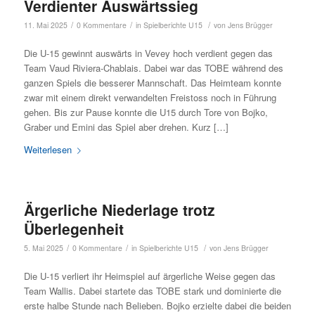
Verdienter Auswärtssieg
/
/
/
11. Mai 2025
0 Kommentare
in
Spielberichte U15
von
Jens Brügger
Die U-15 gewinnt auswärts in Vevey hoch verdient gegen das
Team Vaud Riviera-Chablais. Dabei war das TOBE während des
ganzen Spiels die besserer Mannschaft. Das Heimteam konnte
zwar mit einem direkt verwandelten Freistoss noch in Führung
gehen. Bis zur Pause konnte die U15 durch Tore von Bojko,
Graber und Emini das Spiel aber drehen. Kurz […]
Weiterlesen
Ärgerliche Niederlage trotz
Überlegenheit
/
/
/
5. Mai 2025
0 Kommentare
in
Spielberichte U15
von
Jens Brügger
Die U-15 verliert ihr Heimspiel auf ärgerliche Weise gegen das
Team Wallis. Dabei startete das TOBE stark und dominierte die
erste halbe Stunde nach Belieben. Bojko erzielte dabei die beiden