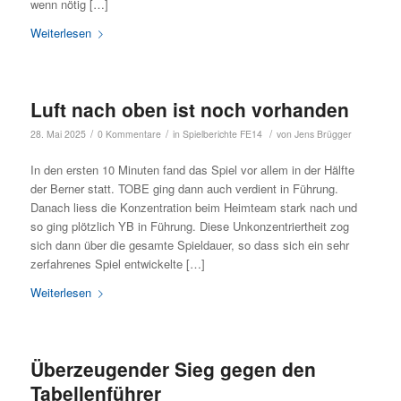
wenn nötig […]
Weiterlesen
Luft nach oben ist noch vorhanden
/
/
/
28. Mai 2025
0 Kommentare
in
Spielberichte FE14
von
Jens Brügger
In den ersten 10 Minuten fand das Spiel vor allem in der Hälfte
der Berner statt. TOBE ging dann auch verdient in Führung.
Danach liess die Konzentration beim Heimteam stark nach und
so ging plötzlich YB in Führung. Diese Unkonzentriertheit zog
sich dann über die gesamte Spieldauer, so dass sich ein sehr
zerfahrenes Spiel entwickelte […]
Weiterlesen
Überzeugender Sieg gegen den
Tabellenführer