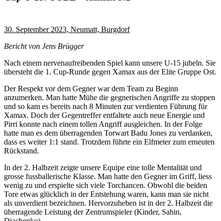
30. September 2023, Neumatt, Burgdorf
Bericht von Jens Brügger
Nach einem nervenaufreibenden Spiel kann unsere U-15 jubeln. Sie
übersteht die 1. Cup-Runde gegen Xamax aus der Elite Gruppe Ost.
Der Respekt vor dem Gegner war dem Team zu Beginn
anzumerken. Man hatte Mühe die gegnerischen Angriffe zu stoppen
und so kam es bereits nach 8 Minuten zur verdienten Führung für
Xamax. Doch der Gegentreffer entfaltete auch neue Energie und
Pirri konnte nach einem tollen Angriff ausgleichen. In der Folge
hatte man es dem überragenden Torwart Badu Jones zu verdanken,
dass es weiter 1:1 stand. Trotzdem führte ein Elfmeter zum erneuten
Rückstand.
In der 2. Halbzeit zeigte unsere Equipe eine tolle Mentalität und
grosse fussballerische Klasse. Man hatte den Gegner im Griff, liess
wenig zu und erspielte sich viele Torchancen. Obwohl die beiden
Tore etwas glücklich in der Entstehung waren, kann man sie nicht
als unverdient bezeichnen. Hervorzuheben ist in der 2. Halbzeit die
überragende Leistung der Zentrumspieler (Kinder, Sahin,
Diachenko).