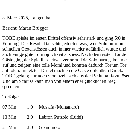
8. März 2025, Langenthal
Bericht: Martin Brügger
TOBE spielte im ersten Drittel offensiv sehr stark und ging 5:0 in
Führung. Das Resultat täuschte jedoch etwas, weil Solothurn mit
schnellen Gegenstössen auch immer wieder gefährlich wurde und
auch einige gute Tormöglichkeit ausliess. Nach dem ersten Tor der
Gäste ging der Spielfluss etwas verloren. Die Solothurn gaben nie
auf und zeigten eine tolle Moral und konnten dadurch Tor um Tor
aufholen. Im letzten Drittel machten die Gäste ordentlich Druck.
TOBE gelang nur noch vereinzelt, sich aus der Bedrängnis zu lösen.
Und am Schluss kann man von einem eher glücklichen Sieg
sprechen.
Torfolge
07 Min 1:0 Mustafa (Montanaro)
13 Min 2:0 Lebron-Putzolo (Lüthi)
21 Min 3:0 Giandinoto