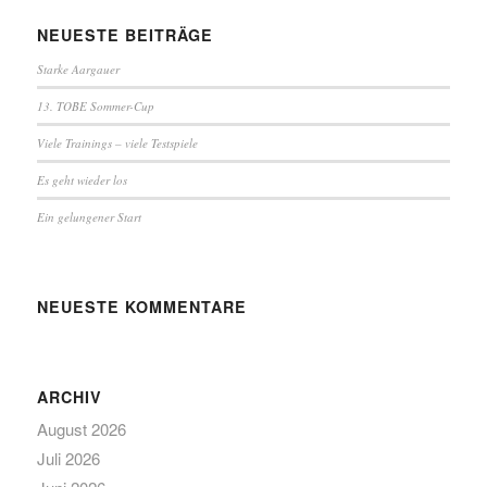
NEUESTE BEITRÄGE
Starke Aargauer
13. TOBE Sommer-Cup
Viele Trainings – viele Testspiele
Es geht wieder los
Ein gelungener Start
NEUESTE KOMMENTARE
ARCHIV
August 2026
Juli 2026